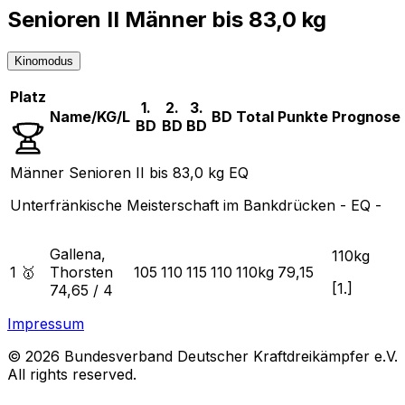
Senioren II Männer bis 83,0 kg
Kinomodus
Platz
1.
2.
3.
Name/KG/L
BD
Total
Punkte
Prognose
BD
BD
BD
Männer Senioren II bis 83,0 kg EQ
Unterfränkische Meisterschaft im Bankdrücken - EQ -
Gallena,
110
kg
1 🥇
Thorsten
105
110
115
110
110
kg
79,15
[
1.
]
74,65
/
4
Impressum
© 2026 Bundesverband Deutscher Kraftdreikämpfer e.V.
All rights reserved.