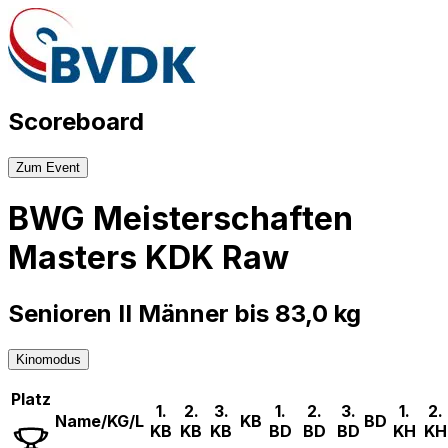
Scoreboard
Zum Event
BWG Meisterschaften
Masters KDK Raw
Senioren II Männer bis 83,0 kg
Kinomodus
Platz
1.
2.
3.
1.
2.
3.
1.
2.
Name/KG/L
KB
BD
KB
KB
KB
BD
BD
BD
KH
KH