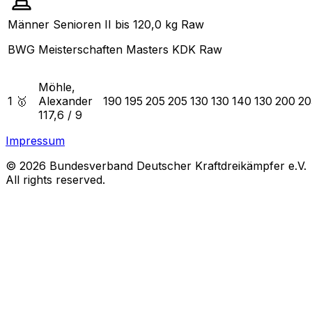
Männer Senioren II bis 120,0 kg Raw
BWG Meisterschaften Masters KDK Raw
Möhle,
1 🥇
Alexander
190
195
205
205
130
130
140
130
200
20
117,6
/
9
Impressum
© 2026 Bundesverband Deutscher Kraftdreikämpfer e.V.
All rights reserved.