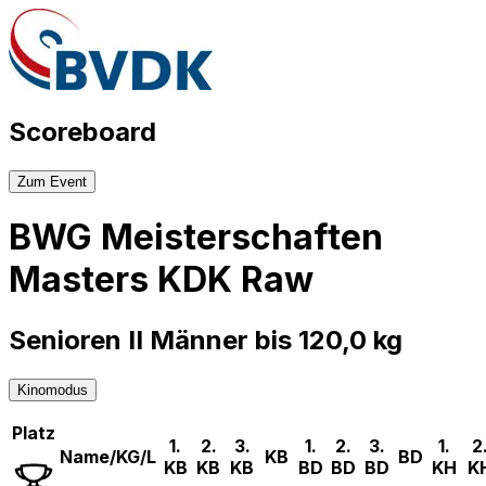
Scoreboard
Zum Event
BWG Meisterschaften
Masters KDK Raw
Senioren II Männer bis 120,0 kg
Kinomodus
Platz
1.
2.
3.
1.
2.
3.
1.
2
Name/KG/L
KB
BD
KB
KB
KB
BD
BD
BD
KH
K