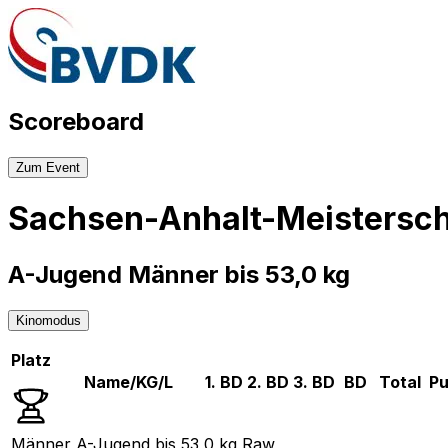
Scoreboard
Zum Event
Sachsen-Anhalt-Meistersch
A-Jugend Männer bis 53,0 kg
Kinomodus
Platz
Name/KG/L
1. BD
2. BD
3. BD
BD
Total
Pu
Männer A-Jugend bis 53,0 kg Raw