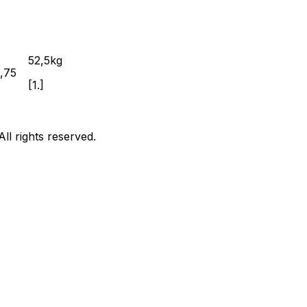
52,5
kg
,75
[
1.
]
l rights reserved.