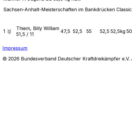
Sachsen-Anhalt-Meisterschaften im Bankdrücken Classic
Thiem, Billy William
1 🥇
47,5
52,5
55
52,5
52,5
kg
50
51,5
/
11
Impressum
© 2026 Bundesverband Deutscher Kraftdreikämpfer e.V. Al