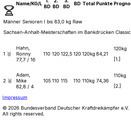
1.
2.
3.
Name/KG/L
BD
Total
Punkte
Progno
BD
BD
BD
Männer Senioren I bis 83,0 kg Raw
Sachsen-Anhalt-Meisterschaften im Bankdrücken Classic
Hahn,
120
kg
1 🥇
Ronny
110
120
122,5
120
120
kg
84,21
[
1.
]
77,7
/
16
Adam,
110
kg
2 🥈
Mike
105
110
115
110
110
kg
74,36
[
2.
]
82,8
/
4
Impressum
© 2026 Bundesverband Deutscher Kraftdreikämpfer e.V.
All rights reserved.