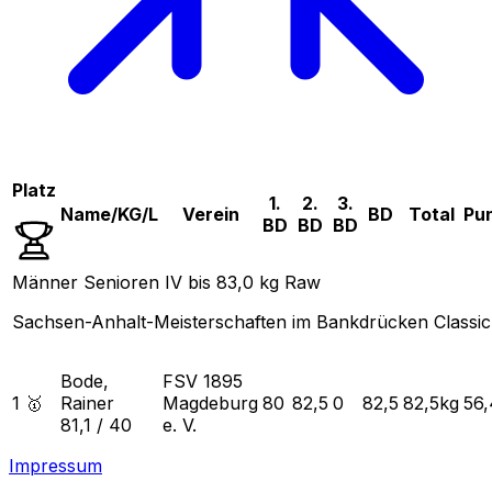
Platz
1.
2.
3.
Name/KG/L
Verein
BD
Total
Pu
BD
BD
BD
Männer Senioren IV bis 83,0 kg Raw
Sachsen-Anhalt-Meisterschaften im Bankdrücken Classic
Bode,
FSV 1895
1 🥇
Rainer
Magdeburg
80
82,5
0
82,5
82,5
kg
56
81,1
/
40
e. V.
Impressum