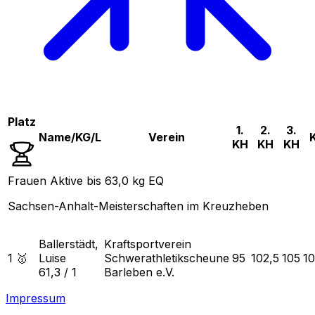
Platz
1.
2.
3.
Name/KG/L
Verein
KH
KH
KH
Frauen Aktive bis 63,0 kg EQ
Sachsen-Anhalt-Meisterschaften im Kreuzheben
Ballerstädt,
Kraftsportverein
1 🥇
Luise
Schwerathletikscheune
95
102,5
105
10
61,3
/
1
Barleben e.V.
Impressum