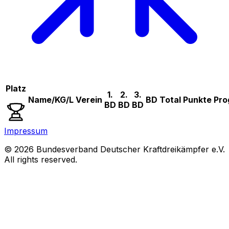
Platz
1.
2.
3.
Name/KG/L
Verein
BD
Total
Punkte
Pro
BD
BD
BD
Impressum
© 2026 Bundesverband Deutscher Kraftdreikämpfer e.V.
All rights reserved.