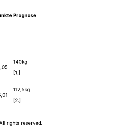
unkte
Prognose
140
kg
1,05
[
1.
]
112,5
kg
5,01
[
2.
]
l rights reserved.