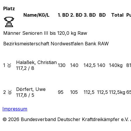
Platz
Name/KG/L
1. BD
2. BD
3. BD
BD
Total
P
Männer Senioren III bis 120,0 kg Raw
Bezirksmeisterschaft Nordwestfalen Bank RAW
Halaßek, Christian
1 🥇
130
140
142,5
140
140
kg
8
117,2
/
8
Dörfert, Uwe
2 🥈
95
105
112,5
112,5
112,5
kg
6
117,8
/
5
Impressum
© 2026 Bundesverband Deutscher Kraftdreikämpfer e.V. Al