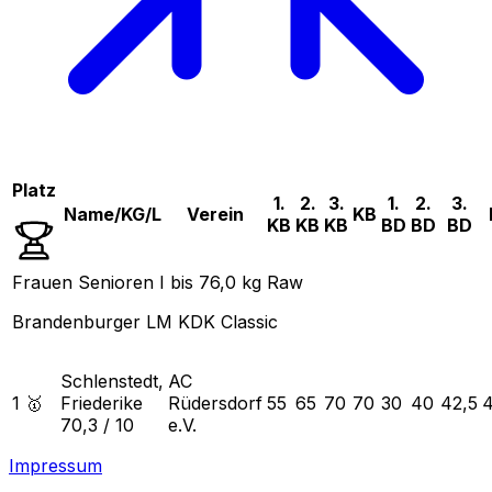
Platz
1.
2.
3.
1.
2.
3.
Name/KG/L
Verein
KB
KB
KB
KB
BD
BD
BD
Frauen Senioren I bis 76,0 kg Raw
Brandenburger LM KDK Classic
Schlenstedt,
AC
1 🥇
Friederike
Rüdersdorf
55
65
70
70
30
40
42,5
4
70,3
/
10
e.V.
Impressum