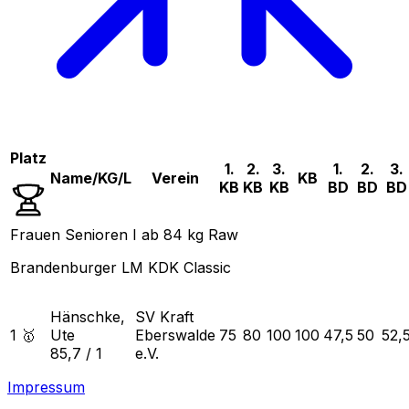
Platz
1.
2.
3.
1.
2.
3.
Name/KG/L
Verein
KB
KB
KB
KB
BD
BD
BD
Frauen Senioren I ab 84 kg Raw
Brandenburger LM KDK Classic
Hänschke,
SV Kraft
1 🥇
Ute
Eberswalde
75
80
100
100
47,5
50
52,
85,7
/
1
e.V.
Impressum