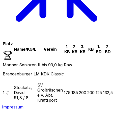
Platz
1.
2.
3.
1.
2.
Name/KG/L
Verein
KB
KB
KB
KB
BD
BD
Männer Senioren II bis 93,0 kg Raw
Brandenburger LM KDK Classic
SV
Stuckatz,
Großräschen
1 🥇
David
175
185
200
200
125
132,5
e.V. Abt.
91,8
/
8
Kraftsport
Impressum