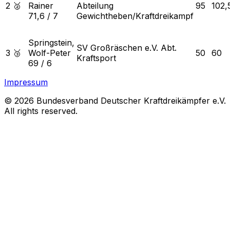
2 🥈
Rainer
Abteilung
95
102,
71,6
/
7
Gewichtheben/Kraftdreikampf
Springstein,
SV Großräschen e.V. Abt.
3 🥉
Wolf-Peter
50
60
Kraftsport
69
/
6
Impressum
© 2026 Bundesverband Deutscher Kraftdreikämpfer e.V.
All rights reserved.