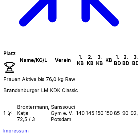
Platz
1.
2.
3.
1.
2.
3.
Name/KG/L
Verein
KB
KB
KB
KB
BD
BD
B
Frauen Aktive bis 76,0 kg Raw
Brandenburger LM KDK Classic
Broxtermann,
Sanssouci
1 🥇
Katja
Gym e. V.
140
145
150
150
85
90
92
72,5
/
3
Potsdam
Impressum