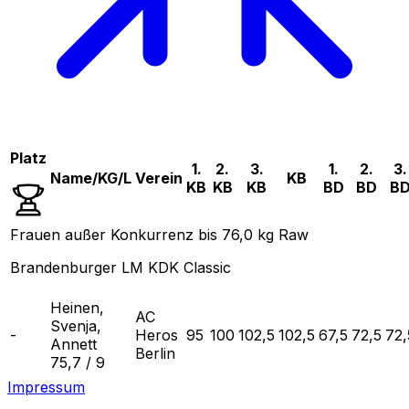
Platz
1.
2.
3.
1.
2.
3.
Name/KG/L
Verein
KB
KB
KB
KB
BD
BD
B
Frauen außer Konkurrenz bis 76,0 kg Raw
Brandenburger LM KDK Classic
Heinen,
AC
Svenja,
-
Heros
95
100
102,5
102,5
67,5
72,5
72,
Annett
Berlin
75,7
/
9
Impressum